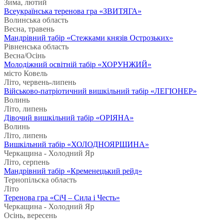
Зима, лютий
Всеукраїнська теренова гра «ЗВИТЯГА»
Волинська область
Весна, травень
Мандрівний табір «Стежками князів Острозьких»
Рівненська область
Весна/Осінь
Молодіжний освітній табір «ХОРУНЖИЙ»
місто Ковель
Літо, червень-липень
Військово-патріотичний вишкільний табір «ЛЕГІОНЕР»
Волинь
Літо, липень
Дівочий вишкільний табір «ОРІЯНА»
Волинь
Літо, липень
Вишкільний табір «ХОЛОДНОЯРЩИНА»
Черкащина - Холодний Яр
Літо, серпень
Мандрівний табір «Кременецький рейд»
Тернопільска область
Літо
Теренова гра «СіЧ – Сила і Честь»
Черкащина - Холодний Яр
Осінь, вересень