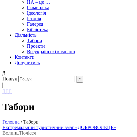
НА – це …
Символіка
Ідеологія
Історія
Галерея
Бібліотека
Діяльність
Табори
Проекти
Всеукраїнські кампанії
Контакти
Долучитись
Пошук
Табори
Головна
/
Табори
Екстремальний туристичний змаг «ДОБРОВОЛЕЦЬ»
Волинь/Полісся