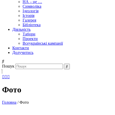
НА – це …
Символіка
Ідеологія
Історія
Галерея
Бібліотека
Діяльність
Табори
Проекти
Всеукраїнські кампанії
Контакти
Долучитись
Пошук
Фото
Головна
/
Фото