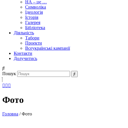
НА – це …
Символіка
Ідеологія
Історія
Галерея
Бібліотека
Діяльність
Табори
Проекти
Всеукраїнські кампанії
Контакти
Долучитись
Пошук
Фото
Головна
/
Фото