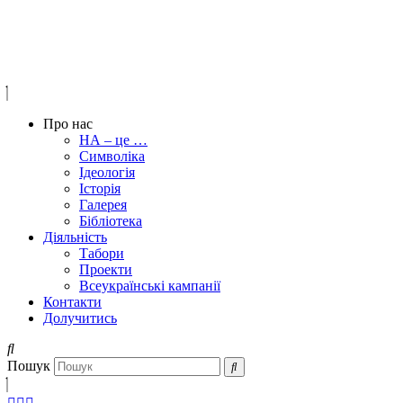
Про нас
НА – це …
Символіка
Ідеологія
Історія
Галерея
Бібліотека
Діяльність
Табори
Проекти
Всеукраїнські кампанії
Контакти
Долучитись
Пошук