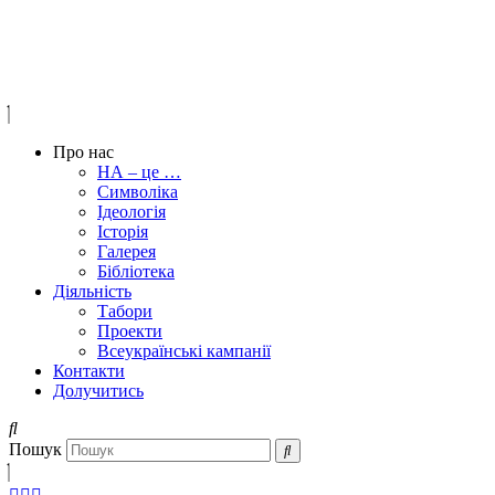
Про нас
НА – це …
Символіка
Ідеологія
Історія
Галерея
Бібліотека
Діяльність
Табори
Проекти
Всеукраїнські кампанії
Контакти
Долучитись
Пошук