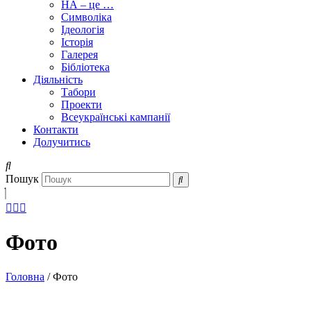
НА – це …
Символіка
Ідеологія
Історія
Галерея
Бібліотека
Діяльність
Табори
Проекти
Всеукраїнські кампанії
Контакти
Долучитись
Пошук
Фото
Головна
/
Фото