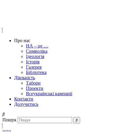
Про нас
НА – це …
Символіка
Ідеологія
Історія
Галерея
Бібліотека
Діяльність
Табори
Проекти
Всеукраїнські кампанії
Контакти
Долучитись
Пошук