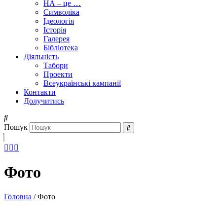
НА – це …
Символіка
Ідеологія
Історія
Галерея
Бібліотека
Діяльність
Табори
Проекти
Всеукраїнські кампанії
Контакти
Долучитись
Пошук
Фото
Головна
/
Фото