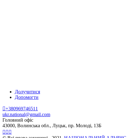
Долучитися
Допомогти
+380969746511
ukr.national@gmail.com
Головний офіс
43000,
Волинська обл.,
Луцьк, пр. Молоді, 13Б
© Всі права захищені - 2021,
НАЦІОНАЛЬНИЙ АЛЬЯНС