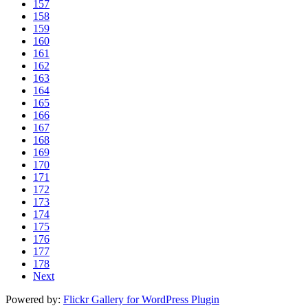
157
158
159
160
161
162
163
164
165
166
167
168
169
170
171
172
173
174
175
176
177
178
Next
Powered by:
Flickr Gallery for WordPress Plugin