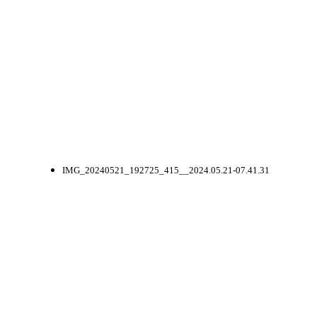
IMG_20240521_192725_415__2024.05.21-07.41.31