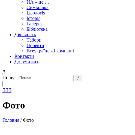
НА – це …
Символіка
Ідеологія
Історія
Галерея
Бібліотека
Діяльність
Табори
Проекти
Всеукраїнські кампанії
Контакти
Долучитись
Пошук
Фото
Головна
/
Фото